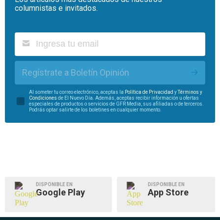
columnistas e invitados.
Regístrate a Boletín Opinión
Al someter tu correo electrónico, aceptas la
Política de Privacidad
y
Términos y
Condiciones
de El Nuevo Día. Además, aceptas recibir información u ofertas
especiales de productos o servicios de GFR Media, sus afiliadas o de terceros.
Podrás optar salirte de los boletines en cualquier momento.
DISPONIBLE EN
DISPONIBLE EN
Google Play
App Store