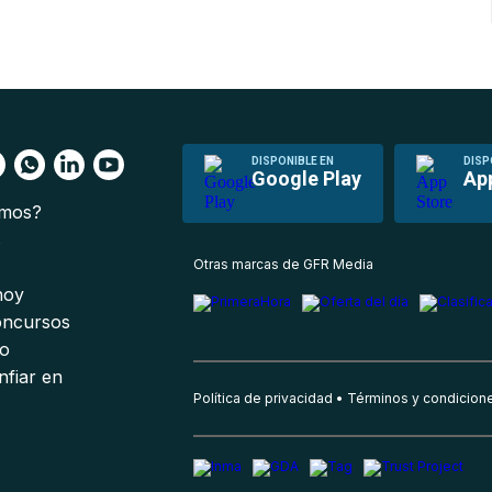
DISPONIBLE EN
DISP
Google Play
Ap
omos?
s
Otras marcas de GFR Media
 hoy
oncursos
io
nfiar en
Política de privacidad
Términos y condicion