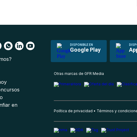
DISPONIBLE EN
DISP
Google Play
Ap
omos?
s
Otras marcas de GFR Media
 hoy
oncursos
io
nfiar en
Política de privacidad
Términos y condicion