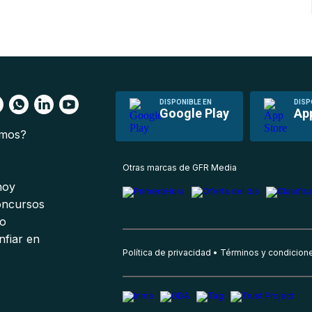
DISPONIBLE EN
DISP
Google Play
Ap
omos?
s
Otras marcas de GFR Media
 hoy
oncursos
io
nfiar en
Política de privacidad
Términos y condicion