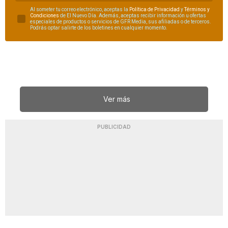
Al someter tu correo electrónico, aceptas la
Política de Privacidad
y
Términos y
Condiciones
de El Nuevo Día. Además, aceptas recibir información u ofertas
especiales de productos o servicios de GFR Media, sus afiliadas o de terceros.
Podrás optar salirte de los boletines en cualquier momento.
Ver más
PUBLICIDAD