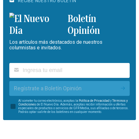
RECIBE NUESTRO BOLETÍN
Boletín
Opinión
Los artículos más destacados de nuestros
columnistas e invitados.
Regístrate a Boletín Opinión
Al someter tu correo electrónico, aceptas la
Política de Privacidad
y
Términos y
Condiciones
de El Nuevo Día. Además, aceptas recibir información u ofertas
especiales de productos o servicios de GFR Media, sus afiliadas o de terceros.
Podrás optar salirte de los boletines en cualquier momento.