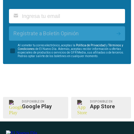
Regístrate a Boletín Opinión
Al someter tu correo electrónico, aceptas la
Política de Privacidad
y
Términos y
Condiciones
de El Nuevo Día. Además, aceptas recibir información u ofertas
especiales de productos o servicios de GFR Media, sus afiliadas o de terceros.
Podrás optar salirte de los boletines en cualquier momento.
DISPONIBLE EN
DISPONIBLE EN
Google Play
App Store