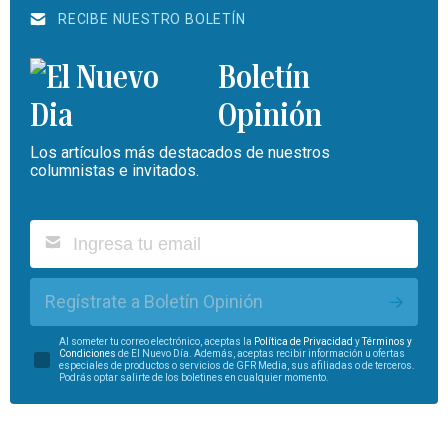
RECIBE NUESTRO BOLETÍN
Boletín
Opinión
Los artículos más destacados de nuestros
columnistas e invitados.
Regístrate a Boletín Opinión
Al someter tu correo electrónico, aceptas la
Política de Privacidad
y
Términos y
Condiciones
de El Nuevo Día. Además, aceptas recibir información u ofertas
especiales de productos o servicios de GFR Media, sus afiliadas o de terceros.
Podrás optar salirte de los boletines en cualquier momento.