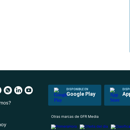
DISPONIBLE EN
DISP
Google Play
Ap
omos?
s
Otras marcas de GFR Media
 hoy