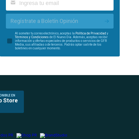
Regístrate a Boletín Opinión
Al someter tu correo electrónico, aceptas la
Política de Privacidad
y
Términos y Condiciones
de El Nuevo Día. Además, aceptas recibir
información u ofertas especiales de productos o servicios de GFR
Media, sus afiliadas o de terceros. Podrás optar salirte de los
boletines en cualquier momento.
ONIBLE EN
p Store