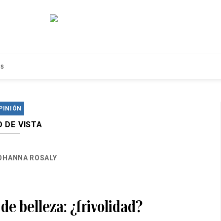
s
PINIÓN
 DE VISTA
OHANNA ROSALY
e belleza: ¿frivolidad?