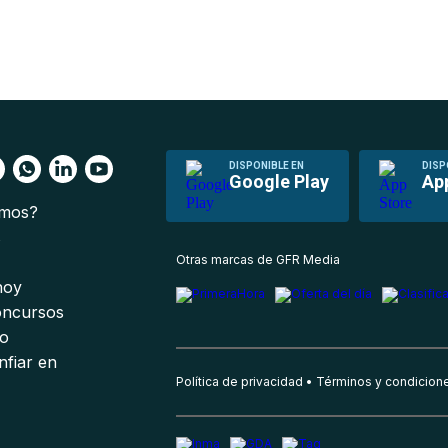
DISPONIBLE EN
DISP
Google Play
Ap
omos?
s
Otras marcas de GFR Media
 hoy
oncursos
io
nfiar en
Política de privacidad
Términos y condicion