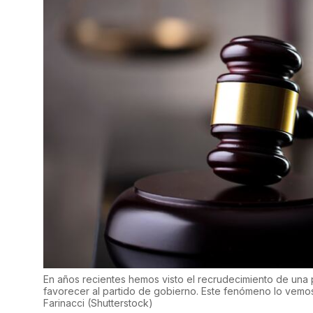
En años recientes hemos visto el recrudecimiento de una 
favorecer al partido de gobierno. Este fenómeno lo vemos
Farinacci
(
Shutterstock
)