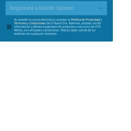
Regístrate a Boletín Opinión
Al someter tu correo electrónico, aceptas la
Política de Privacidad
y
Términos y Condiciones
de El Nuevo Día. Además, aceptas recibir
información u ofertas especiales de productos o servicios de GFR
Media, sus afiliadas o de terceros. Podrás optar salirte de los
boletines en cualquier momento.