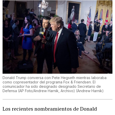
Donald Trump conversa con Pete Hegseth mientras laboraba
como copresentador del programa Fox & Friendsen. El
comunicador ha sido designado designado Secretario de
Defensa (AP Foto/Andrew Harnik, Archivo)
(
Andrew Harnik
)
Los recientes nombramientos de Donald