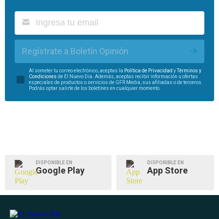
Regístrate a Boletín Opinión
Al someter tu correo electrónico, aceptas la
Política de Privacidad
y
Términos y
Condiciones
de El Nuevo Día. Además, aceptas recibir información u ofertas
especiales de productos o servicios de GFR Media, sus afiliadas o de terceros.
Podrás optar salirte de los boletines en cualquier momento.
DISPONIBLE EN
DISPONIBLE EN
Google Play
App Store