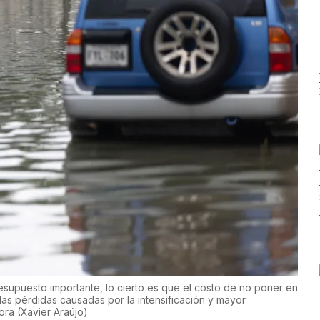
presupuesto importante, lo cierto es que el costo de no poner en
s pérdidas causadas por la intensificación y mayor
tora
(
Xavier Araújo
)