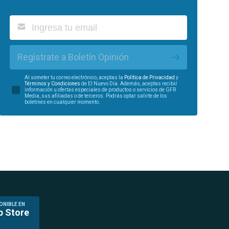
Regístrate a Boletín Opinión
Al someter tu correo electrónico, aceptas la
Política de Privacidad
y
Términos y Condiciones
de El Nuevo Día. Además, aceptas recibir
información u ofertas especiales de productos o servicios de GFR
Media, sus afiliadas o de terceros. Podrás optar salirte de los
boletines en cualquier momento.
ONIBLE EN
p Store