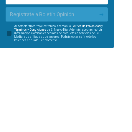
Regístrate a Boletín Opinión
Al someter tu correo electrónico, aceptas la
Política de Privacidad
y
Términos y Condiciones
de El Nuevo Día. Además, aceptas recibir
información u ofertas especiales de productos o servicios de GFR
Media, sus afiliadas o de terceros. Podrás optar salirte de los
boletines en cualquier momento.