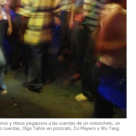
tonos y ritmos pegajosos a las cuerdas de un violonchelo, un
atro cuerdas, Olga Tañón en pizzicato, DJ Playero y Wu Tang