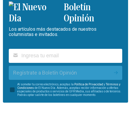
Boletín
Opinión
Los artículos más destacados de nuestros
columnistas e invitados.
Regístrate a Boletín Opinión
Al someter tu correo electrónico, aceptas la
Política de Privacidad
y
Términos y
Condiciones
de El Nuevo Día. Además, aceptas recibir información u ofertas
especiales de productos o servicios de GFR Media, sus afiliadas o de terceros.
Podrás optar salirte de los boletines en cualquier momento.