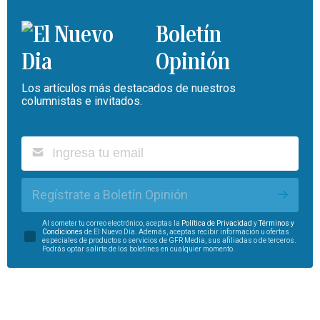
Boletín
Opinión
Los artículos más destacados de nuestros
columnistas e invitados.
Regístrate a Boletín Opinión
Al someter tu correo electrónico, aceptas la
Política de Privacidad
y
Términos y
Condiciones
de El Nuevo Día. Además, aceptas recibir información u ofertas
especiales de productos o servicios de GFR Media, sus afiliadas o de terceros.
Podrás optar salirte de los boletines en cualquier momento.