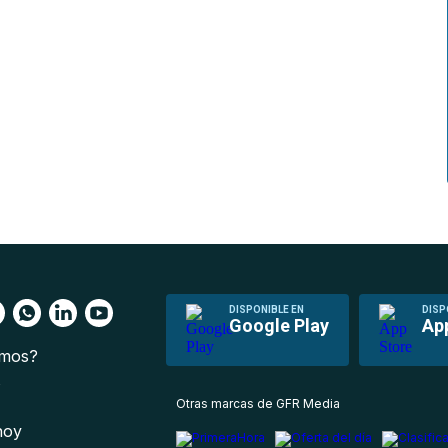
DISPONIBLE EN
DISP
Google Play
Ap
omos?
s
Otras marcas de GFR Media
 hoy