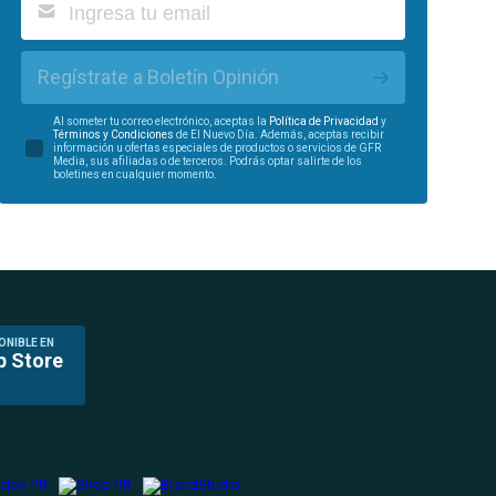
Regístrate a Boletín Opinión
Al someter tu correo electrónico, aceptas la
Política de Privacidad
y
Términos y Condiciones
de El Nuevo Día. Además, aceptas recibir
información u ofertas especiales de productos o servicios de GFR
Media, sus afiliadas o de terceros. Podrás optar salirte de los
boletines en cualquier momento.
ONIBLE EN
p Store