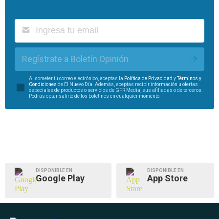
Regístrate a Boletín Opinión
Al someter tu correo electrónico, aceptas la
Política de Privacidad
y
Términos y
Condiciones
de El Nuevo Día. Además, aceptas recibir información u ofertas
especiales de productos o servicios de GFR Media, sus afiliadas o de terceros.
Podrás optar salirte de los boletines en cualquier momento.
DISPONIBLE EN
DISPONIBLE EN
Google Play
App Store