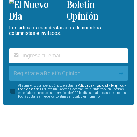
Boletín
Opinión
Los artículos más destacados de nuestros
columnistas e invitados.
Regístrate a Boletín Opinión
Al someter tu correo electrónico, aceptas la
Política de Privacidad
y
Términos y
Condiciones
de El Nuevo Día. Además, aceptas recibir información u ofertas
especiales de productos o servicios de GFR Media, sus afiliadas o de terceros.
Podrás optar salirte de los boletines en cualquier momento.