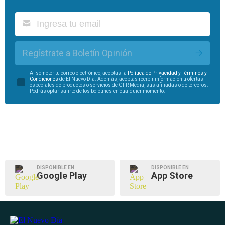
Regístrate a Boletín Opinión
Al someter tu correo electrónico, aceptas la
Política de Privacidad
y
Términos y
Condiciones
de El Nuevo Día. Además, aceptas recibir información u ofertas
especiales de productos o servicios de GFR Media, sus afiliadas o de terceros.
Podrás optar salirte de los boletines en cualquier momento.
DISPONIBLE EN
DISPONIBLE EN
Google Play
App Store