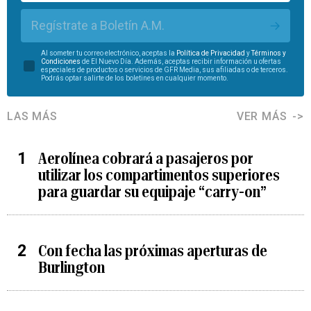
Regístrate a Boletín A.M.
Al someter tu correo electrónico, aceptas la
Política de Privacidad
y
Términos y
Condiciones
de El Nuevo Día. Además, aceptas recibir información u ofertas
especiales de productos o servicios de GFR Media, sus afiliadas o de terceros.
Podrás optar salirte de los boletines en cualquier momento.
LAS MÁS
VER MÁS
Aerolínea cobrará a pasajeros por
utilizar los compartimentos superiores
para guardar su equipaje “carry-on”
Con fecha las próximas aperturas de
Burlington