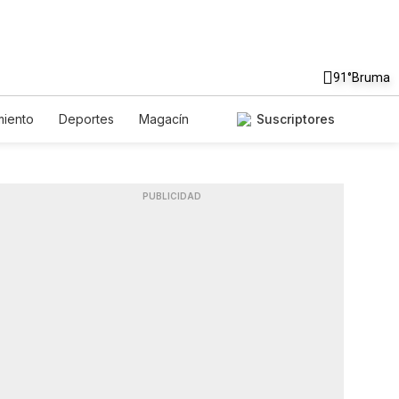
91°
Bruma
miento
Deportes
Magacín
Suscriptores
biente
Gastronomía
De Viaje
English
Podcasts
iales
PUBLICIDAD