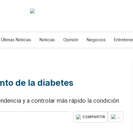
Últimas Noticias
Noticias
Opinión
Negocios
Entreteni
Estilos de Vida
Mundo
Estados Unidos
Ciencia y Am
Tecnología
Juegos
Lotería
Vídeos
Fotogalerías
Horóscopos
Newsletters
Feriados
Edictos
Espec
nto de la diabetes
ndencia y a controlar más rápido la condición
...
COMPARTIR