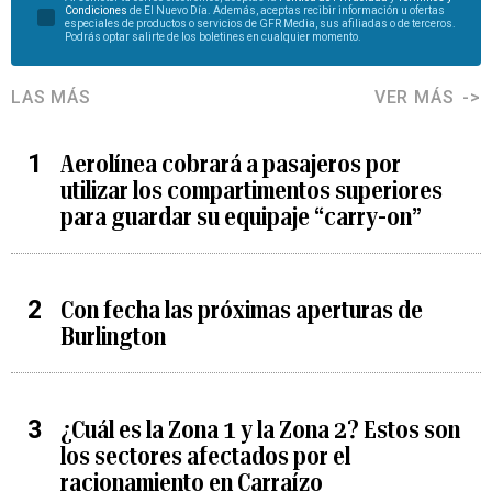
Condiciones
de El Nuevo Día. Además, aceptas recibir información u ofertas
especiales de productos o servicios de GFR Media, sus afiliadas o de terceros.
Podrás optar salirte de los boletines en cualquier momento.
LAS MÁS
VER MÁS
Aerolínea cobrará a pasajeros por
utilizar los compartimentos superiores
para guardar su equipaje “carry-on”
Con fecha las próximas aperturas de
Burlington
¿Cuál es la Zona 1 y la Zona 2? Estos son
los sectores afectados por el
racionamiento en Carraízo