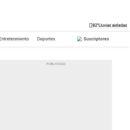
82°
Lluvias aisladas
Entretenimiento
Deportes
Suscriptores
nidos
Ciencia y Ambiente
Lotería
Vídeos
Newsletters
Feriados
PUBLICIDAD