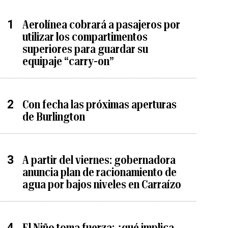
Aerolínea cobrará a pasajeros por
utilizar los compartimentos
superiores para guardar su
equipaje “carry-on”
Con fecha las próximas aperturas
de Burlington
A partir del viernes: gobernadora
anuncia plan de racionamiento de
agua por bajos niveles en Carraízo
El Niño toma fuerza: ¿qué implica