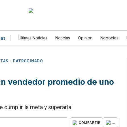
tas
Últimas Noticias
Noticias
Opinión
Negocios
Magacín
Estilos de Vida
Mundo
Estados U
Gastronomía
De Viaje
Tecnología
Juegos
Fotogalerías
English
Podcasts
Horóscopos
Edictos
Especiales
NTAS
PATROCINADO
 un vendedor promedio de uno
re cumplir la meta y superarla
...
COMPARTIR