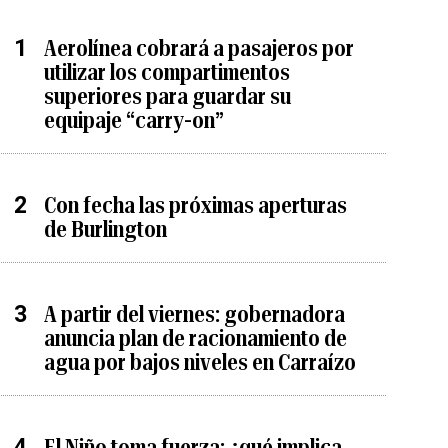
Aerolínea cobrará a pasajeros por
utilizar los compartimentos
superiores para guardar su
equipaje “carry-on”
Con fecha las próximas aperturas
de Burlington
A partir del viernes: gobernadora
anuncia plan de racionamiento de
agua por bajos niveles en Carraízo
El Niño toma fuerza: ¿qué implica