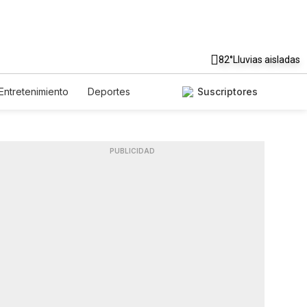
82°
Lluvias aisladas
Entretenimiento
Deportes
Suscriptores
nidos
Ciencia y Ambiente
Lotería
Vídeos
Newsletters
Feriados
PUBLICIDAD