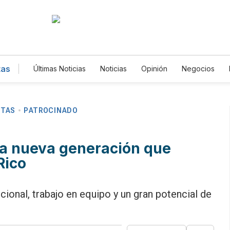
tas
Últimas Noticias
Noticias
Opinión
Negocios
Magacín
Estilos de Vida
Mundo
Estados U
Gastronomía
De Viaje
Tecnología
Juegos
Fotogalerías
English
Podcasts
Horóscopos
Edictos
Especiales
NTAS
PATROCINADO
 la nueva generación que
Rico
nal, trabajo en equipo y un gran potencial de