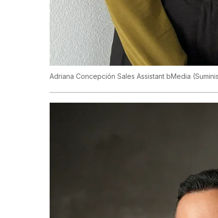
Adriana Concepción Sales Assistant bMedia
(Sumini