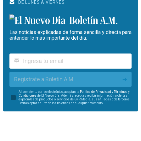
DE LUNES A VIERNES
Boletín A.M.
Las noticias explicadas de forma sencilla y directa para
entender lo más importante del día.
Regístrate a Boletín A.M.
Al someter tu correo electrónico, aceptas la
Política de Privacidad
y
Términos y
Condiciones
de El Nuevo Día. Además, aceptas recibir información u ofertas
especiales de productos o servicios de GFR Media, sus afiliadas o de terceros.
Podrás optar salirte de los boletines en cualquier momento.