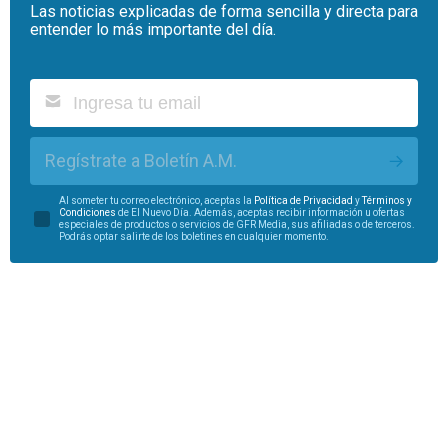
Las noticias explicadas de forma sencilla y directa para
entender lo más importante del día.
Regístrate a Boletín A.M.
Al someter tu correo electrónico, aceptas la
Política de Privacidad
y
Términos y
Condiciones
de El Nuevo Día. Además, aceptas recibir información u ofertas
especiales de productos o servicios de GFR Media, sus afiliadas o de terceros.
Podrás optar salirte de los boletines en cualquier momento.