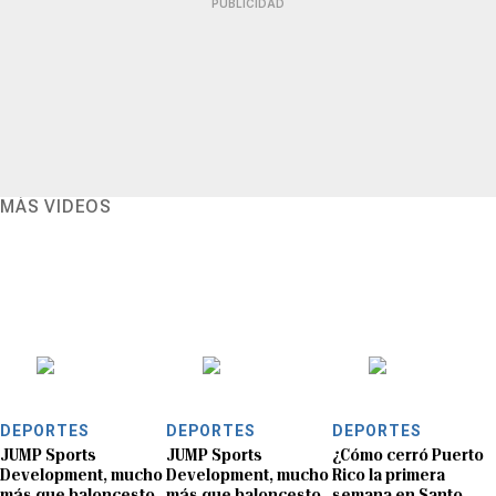
PUBLICIDAD
MÁS VIDEOS
DEPORTES
DEPORTES
DEPORTES
JUMP Sports
JUMP Sports
¿Cómo cerró Puerto
Development, mucho
Development, mucho
Rico la primera
más que baloncesto
más que baloncesto
semana en Santo