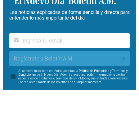
Boletín A.M.
Las noticias explicadas de forma sencilla y directa para
entender lo más importante del día.
Regístrate a Boletín A.M.
Al someter tu correo electrónico, aceptas la
Política de Privacidad
y
Términos y
Condiciones
de El Nuevo Día. Además, aceptas recibir información u ofertas
especiales de productos o servicios de GFR Media, sus afiliadas o de terceros.
Podrás optar salirte de los boletines en cualquier momento.