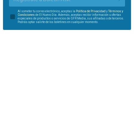
Al someter tu correo electrónico, aceptas la
Política de Privacidad
y
Términos y
Condiciones
de El Nuevo Día. Además, aceptas recibir información u ofertas
especiales de productos o servicios de GFR Media, sus afiliadas o de terceros.
Podrás optar salirte de los boletines en cualquier momento.