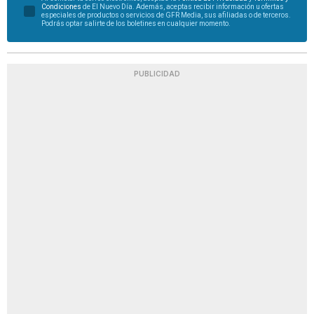
Condiciones
de El Nuevo Día. Además, aceptas recibir información u ofertas
especiales de productos o servicios de GFR Media, sus afiliadas o de terceros.
Podrás optar salirte de los boletines en cualquier momento.
PUBLICIDAD