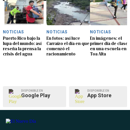
NOTICIAS
NOTICIAS
NOTICIAS
Puerto Rico bajo la
En fotos: así luce
En imágenes: el
lupa del mundo: así
Carraízo el día en que
primer día de clase
reseña la prensa la
comenzó el
en una escuela en
crisis del agua
racionamiento
Toa Alta
DISPONIBLE EN
DISPONIBLE EN
Google Play
App Store