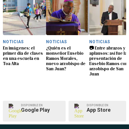
NOTICIAS
NOTICIAS
NOTICIAS
En imágenes: el
¿Quién es el
📷 Entre abrazos y
primer día de clases
monseñor Eusebio
aplausos: así fue la
en una escuela en
Ramos Morales,
presentación de
Toa Alta
nuevo arzobispo de
Eusebio Ramos com
San Juan?
arzobispo de San
Juan
DISPONIBLE EN
DISPONIBLE EN
Google Play
App Store