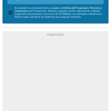
Al someter tu correo electrónico, aceptas la
Política de Privacidad
y
Términos y
Condiciones
de El Nuevo Día. Además, aceptas recibir información u ofertas
especiales de productos o servicios de GFR Media, sus afiliadas o de terceros.
Podrás optar salirte de los boletines en cualquier momento.
PUBLICIDAD