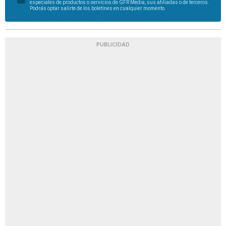
especiales de productos o servicios de GFR Media, sus afiliadas o de terceros.
Podrás optar salirte de los boletines en cualquier momento.
PUBLICIDAD