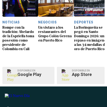
NOTICIAS
NEGOCIOS
DEPORTES
Rompe con la
Un vistazo a los
La Borinqueña se
tradición: Abelardo
restaurantes del
pegó en Santo
de la Espriella toma
Grupo Colón Gerena
Domingo 2026: un
posesión como
en Puerto Rico
repaso en imágene
presidente de
a las 34 medallas de
Colombia en Cali
oro de Puerto Rico
DISPONIBLE EN
DISPONIBLE EN
Google Play
App Store