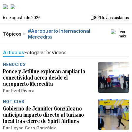
6 de agosto de 2026
89°
Lluvias aisladas
#Aeropuerto Internacional
Tópicos
Mercedita
Artículos
Fotogalerías
Vídeos
NEGOCIOS
Ponce y JetBlue exploran ampliar la
conectividad aérea desde el
aeropuerto Mercedita
Por
Itzel Rivera
NOTICIAS
Gobierno de Jenniffer González no
anticipa impacto directo al turismo
local tras cierre de Spirit Airlines
Por
Leysa Caro González