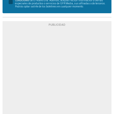
Condiciones
de El Nuevo Día. Además, aceptas recibir información u ofertas
especiales de productos o servicios de GFR Media, sus afiliadas o de terceros.
Podrás optar salirte de los boletines en cualquier momento.
PUBLICIDAD