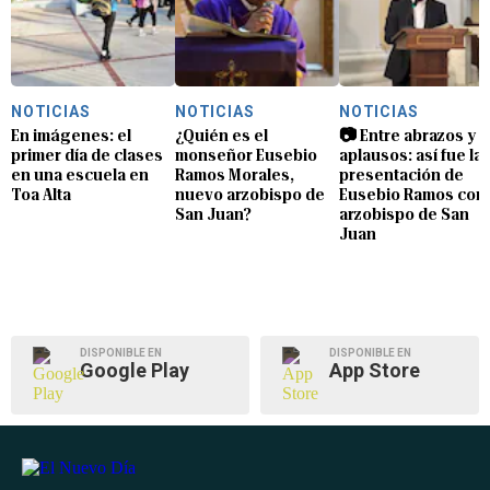
NOTICIAS
NOTICIAS
NOTICIAS
En imágenes: el
¿Quién es el
📷 Entre abrazos y
primer día de clases
monseñor Eusebio
aplausos: así fue la
en una escuela en
Ramos Morales,
presentación de
Toa Alta
nuevo arzobispo de
Eusebio Ramos com
San Juan?
arzobispo de San
Juan
DISPONIBLE EN
DISPONIBLE EN
Google Play
App Store