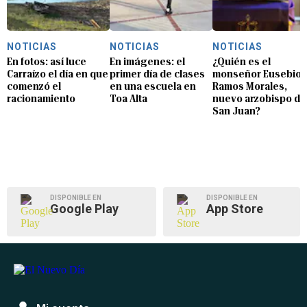
NOTICIAS
NOTICIAS
NOTICIAS
En fotos: así luce
En imágenes: el
¿Quién es el
Carraízo el día en que
primer día de clases
monseñor Eusebio
comenzó el
en una escuela en
Ramos Morales,
racionamiento
Toa Alta
nuevo arzobispo de
San Juan?
DISPONIBLE EN
DISPONIBLE EN
Google Play
App Store