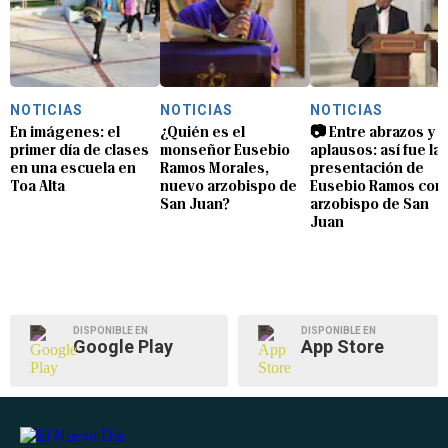
NOTICIAS
NOTICIAS
NOTICIAS
En imágenes: el
¿Quién es el
📷 Entre abrazos y
primer día de clases
monseñor Eusebio
aplausos: así fue la
en una escuela en
Ramos Morales,
presentación de
Toa Alta
nuevo arzobispo de
Eusebio Ramos com
San Juan?
arzobispo de San
Juan
DISPONIBLE EN
DISPONIBLE EN
Google Play
App Store