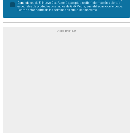
Condiciones
de El Nuevo Día. Además, aceptas recibir información u ofertas
especiales de productos o servicios de GFR Media, sus afiliadas o de terceros.
Podrás optar salirte de los boletines en cualquier momento.
PUBLICIDAD