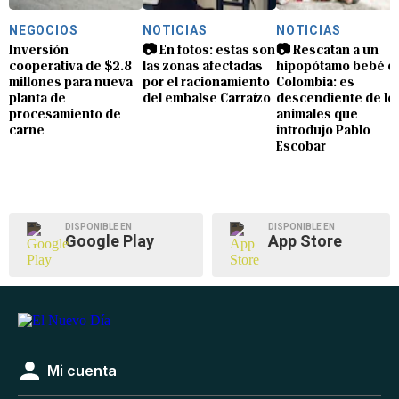
NEGOCIOS
NOTICIAS
NOTICIAS
Inversión
📷 En fotos: estas son
📷 Rescatan a un
cooperativa de $2.8
las zonas afectadas
hipopótamo bebé e
millones para nueva
por el racionamiento
Colombia: es
planta de
del embalse Carraízo
descendiente de lo
procesamiento de
animales que
carne
introdujo Pablo
Escobar
DISPONIBLE EN
DISPONIBLE EN
Google Play
App Store
Mi cuenta