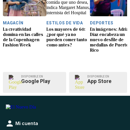
MAGACÍN
ESTILOS DE VIDA
DEPORTES
La creatividad
Los mayores de 60:
En imágenes: Adria
domina en las calles
¿por qué ya no
Díaz encabeza un
de la Copenhagen
pueden comer tanto
nuevo desfile de
Fashion Week
como antes?
medallas de Puerto
Rico
DISPONIBLE EN
DISPONIBLE EN
Google Play
App Store
Mi cuenta