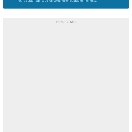
Podrás optar salirte de los boletines en cualquier momento.
PUBLICIDAD