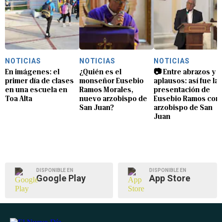
NOTICIAS
NOTICIAS
NOTICIAS
En imágenes: el
¿Quién es el
📷 Entre abrazos y
primer día de clases
monseñor Eusebio
aplausos: así fue la
en una escuela en
Ramos Morales,
presentación de
Toa Alta
nuevo arzobispo de
Eusebio Ramos com
San Juan?
arzobispo de San
Juan
DISPONIBLE EN
DISPONIBLE EN
Google Play
App Store