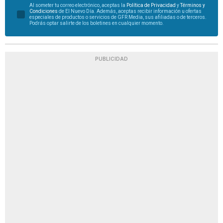
Al someter tu correo electrónico, aceptas la
Política de Privacidad
y
Términos y
Condiciones
de El Nuevo Día. Además, aceptas recibir información u ofertas
especiales de productos o servicios de GFR Media, sus afiliadas o de terceros.
Podrás optar salirte de los boletines en cualquier momento.
PUBLICIDAD