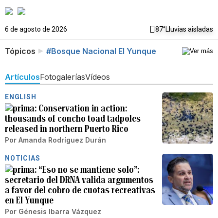
6 de agosto de 2026
87°
Lluvias aisladas
Tópicos
#Bosque Nacional El Yunque
Artículos
Fotogalerías
Vídeos
ENGLISH
Conservation in action:
thousands of concho toad tadpoles
released in northern Puerto Rico
Por
Amanda Rodríguez Durán
NOTICIAS
“Eso no se mantiene solo”:
secretario del DRNA valida argumentos
a favor del cobro de cuotas recreativas
en El Yunque
Por
Génesis Ibarra Vázquez