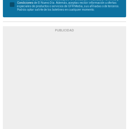
Condiciones
de El Nuevo Día. Además, aceptas recibir información u ofertas
especiales de productos o servicios de GFR Media, sus afiliadas o de terceros.
Podrás optar salirte de los boletines en cualquier momento.
PUBLICIDAD