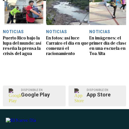
NOTICIAS
NOTICIAS
NOTICIAS
Puerto Rico bajo la
En fotos: así luce
En imágenes: el
lupa del mundo: así
Carraízo el día en que
primer día de clase
reseña la prensa la
comenzó el
en una escuela en
crisis del agua
racionamiento
Toa Alta
DISPONIBLE EN
DISPONIBLE EN
Google Play
App Store