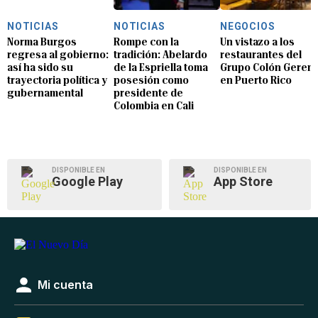
NOTICIAS
NOTICIAS
NEGOCIOS
Norma Burgos
Rompe con la
Un vistazo a los
regresa al gobierno:
tradición: Abelardo
restaurantes del
así ha sido su
de la Espriella toma
Grupo Colón Geren
trayectoria política y
posesión como
en Puerto Rico
gubernamental
presidente de
Colombia en Cali
DISPONIBLE EN
DISPONIBLE EN
Google Play
App Store
Mi cuenta