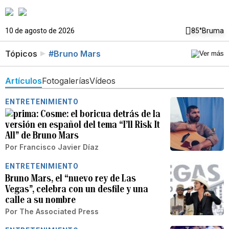
10 de agosto de 2026
85°
Bruma
Tópicos
#Bruno Mars
Artículos
Fotogalerías
Vídeos
ENTRETENIMIENTO
Cosme: el boricua detrás de la
versión en español del tema “I’ll Risk It
All” de Bruno Mars
Por
Francisco Javier Díaz
ENTRETENIMIENTO
Bruno Mars, el “nuevo rey de Las
Vegas”, celebra con un desfile y una
calle a su nombre
Por
The Associated Press