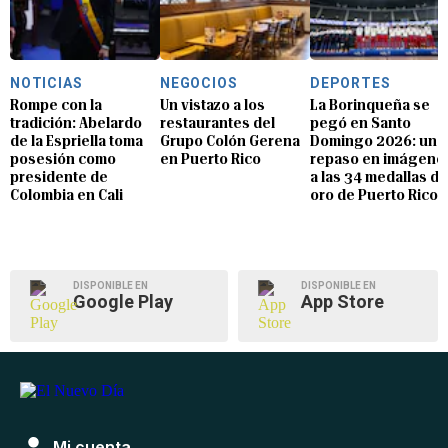
NOTICIAS
NEGOCIOS
DEPORTES
Rompe con la
Un vistazo a los
La Borinqueña se
tradición: Abelardo
restaurantes del
pegó en Santo
de la Espriella toma
Grupo Colón Gerena
Domingo 2026: un
posesión como
en Puerto Rico
repaso en imágene
presidente de
a las 34 medallas de
Colombia en Cali
oro de Puerto Rico
DISPONIBLE EN
DISPONIBLE EN
Google Play
App Store
Mi cuenta