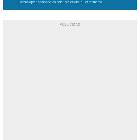
Podrás optar salirte de los boletines en cualquier momento.
PUBLICIDAD