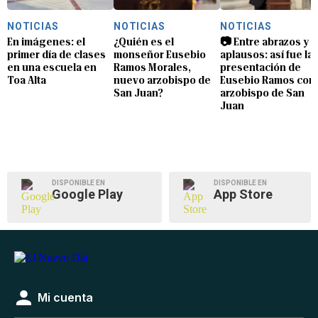
NOTICIAS
NOTICIAS
NOTICIAS
En imágenes: el
¿Quién es el
📷 Entre abrazos y
primer día de clases
monseñor Eusebio
aplausos: así fue la
en una escuela en
Ramos Morales,
presentación de
Toa Alta
nuevo arzobispo de
Eusebio Ramos com
San Juan?
arzobispo de San
Juan
DISPONIBLE EN
DISPONIBLE EN
Google Play
App Store
Mi cuenta