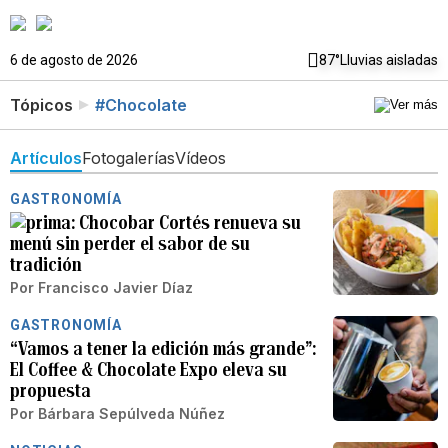
6 de agosto de 2026
87°
Lluvias aisladas
Tópicos
#Chocolate
Artículos
Fotogalerías
Vídeos
GASTRONOMÍA
Chocobar Cortés renueva su
menú sin perder el sabor de su
tradición
Por
Francisco Javier Díaz
GASTRONOMÍA
“Vamos a tener la edición más grande”:
El Coffee & Chocolate Expo eleva su
propuesta
Por
Bárbara Sepúlveda Núñez