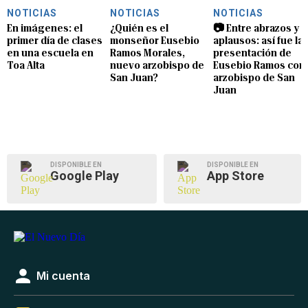
NOTICIAS
NOTICIAS
NOTICIAS
En imágenes: el
¿Quién es el
📷 Entre abrazos y
primer día de clases
monseñor Eusebio
aplausos: así fue la
en una escuela en
Ramos Morales,
presentación de
Toa Alta
nuevo arzobispo de
Eusebio Ramos com
San Juan?
arzobispo de San
Juan
DISPONIBLE EN
DISPONIBLE EN
Google Play
App Store
Mi cuenta