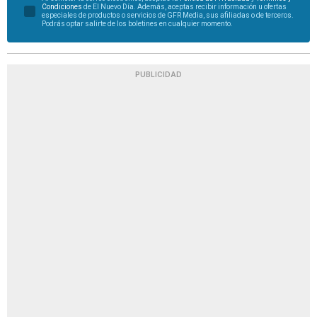
Condiciones
de El Nuevo Día. Además, aceptas recibir información u ofertas
especiales de productos o servicios de GFR Media, sus afiliadas o de terceros.
Podrás optar salirte de los boletines en cualquier momento.
PUBLICIDAD