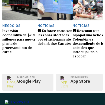
NEGOCIOS
NOTICIAS
NOTICIAS
Inversión
📷 En fotos: estas son
📷 Rescatan a un
cooperativa de $2.8
las zonas afectadas
hipopótamo bebé e
millones para nueva
por el racionamiento
Colombia: es
planta de
del embalse Carraízo
descendiente de lo
procesamiento de
animales que
carne
introdujo Pablo
Escobar
DISPONIBLE EN
DISPONIBLE EN
Google Play
App Store