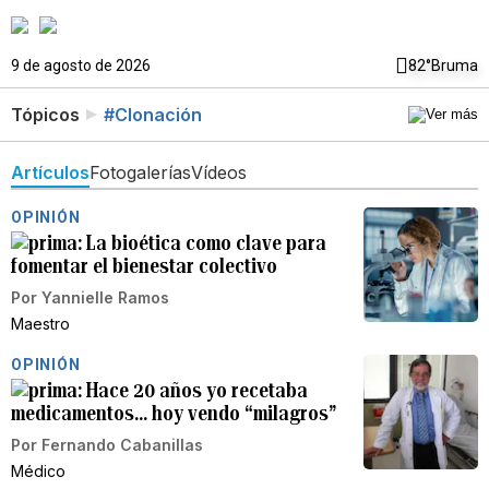
9 de agosto de 2026
82°
Bruma
Tópicos
#Clonación
Artículos
Fotogalerías
Vídeos
OPINIÓN
La bioética como clave para
fomentar el bienestar colectivo
Por
Yannielle Ramos
Maestro
OPINIÓN
Hace 20 años yo recetaba
medicamentos… hoy vendo “milagros”
Por
Fernando Cabanillas
Médico