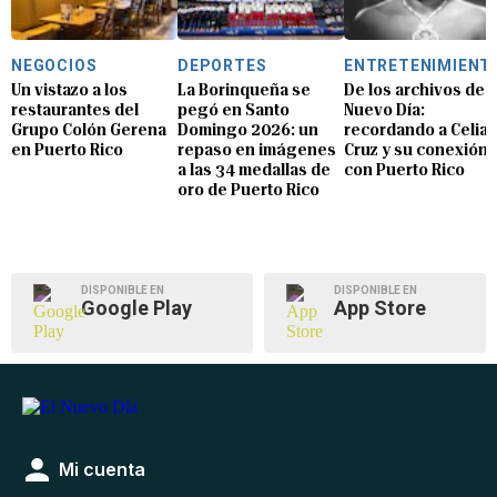
NEGOCIOS
DEPORTES
ENTRETENIMIENT
Un vistazo a los
La Borinqueña se
De los archivos de E
restaurantes del
pegó en Santo
Nuevo Día:
Grupo Colón Gerena
Domingo 2026: un
recordando a Celia
en Puerto Rico
repaso en imágenes
Cruz y su conexión
a las 34 medallas de
con Puerto Rico
oro de Puerto Rico
DISPONIBLE EN
DISPONIBLE EN
Google Play
App Store
Mi cuenta