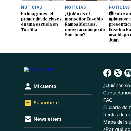
NOTICIAS
NOTICIAS
NOTICIAS
En imágenes: el
¿Quién es el
📷 Entre a
primer día de clases
monseñor Eusebio
aplausos: a
en una escuela en
Ramos Morales,
presentaci
Toa Alta
nuevo arzobispo de
Eusebio R
San Juan?
arzobispo 
Juan
¿Quiénes s
Mi cuenta
Contáctano
FAQ
Suscríbete
El diario de
Reglas de c
Newsletters
Mapa del sit
¿Por qué co