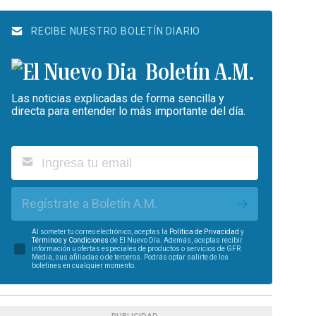
RECIBE NUESTRO BOLETÍN DIARIO
Boletín A.M.
Las noticias explicadas de forma sencilla y
directa para entender lo más importante del día.
Regístrate a Boletín A.M.
Al someter tu correo electrónico, aceptas la
Política de Privacidad
y
Términos y Condiciones
de El Nuevo Día. Además, aceptas recibir
información u ofertas especiales de productos o servicios de GFR
Media, sus afiliadas o de terceros. Podrás optar salirte de los
boletines en cualquier momento.