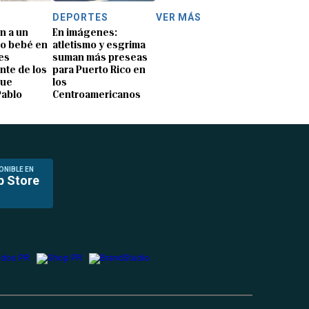
DEPORTES
VER MÁS
n a un
En imágenes:
o bebé en
atletismo y esgrima
es
suman más preseas
nte de los
para Puerto Rico en
que
los
Pablo
Centroamericanos
ONIBLE EN
p Store