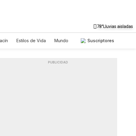
78°
Lluvias aisladas
acín
Estilos de Vida
Mundo
Suscriptores
egos
Lotería
Vídeos
Fotos
PUBLICIDAD