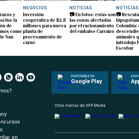
NEGOCIOS
NOTICIAS
NOTICIAS
brazos y
Inversión
📷 En fotos: estas son
📷 Rescata
sí fue la
cooperativa de $2.8
las zonas afectadas
hipopótam
ón de
millones para nueva
por el racionamiento
Colombia: 
amos como
planta de
del embalse Carraízo
descendie
de San
procesamiento de
animales 
carne
introdujo 
Escobar
DISPONIBLE EN
DISP
Google Play
Ap
omos?
s
Otras marcas de GFR Media
 hoy
oncursos
io
nfiar en