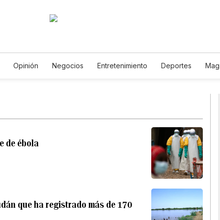
Opinión
Negocios
Entretenimiento
Deportes
Mag
ncia y Ambiente
Gastronomía
De Viaje
Tecnología
Ju
Horóscopos
Newsletters
Feriados
Especiales
e de ébola
Sudán que ha registrado más de 170