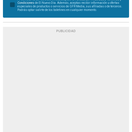
Condiciones
de El Nuevo Día. Además, aceptas recibir información u ofertas
especiales de productos o servicios de GFR Media, sus afiliadas o de terceros.
Podrás optar salirte de los boletines en cualquier momento.
PUBLICIDAD