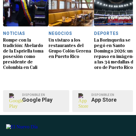
NOTICIAS
NEGOCIOS
DEPORTES
Rompe con la
Un vistazo a los
La Borinqueña se
tradición: Abelardo
restaurantes del
pegó en Santo
de la Espriella toma
Grupo Colón Gerena
Domingo 2026: un
posesión como
en Puerto Rico
repaso en imágene
presidente de
a las 34 medallas de
Colombia en Cali
oro de Puerto Rico
DISPONIBLE EN
DISPONIBLE EN
Google Play
App Store