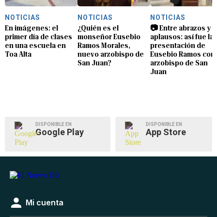
NOTICIAS
NOTICIAS
NOTICIAS
En imágenes: el
¿Quién es el
📷 Entre abrazos y
primer día de clases
monseñor Eusebio
aplausos: así fue la
en una escuela en
Ramos Morales,
presentación de
Toa Alta
nuevo arzobispo de
Eusebio Ramos com
San Juan?
arzobispo de San
Juan
DISPONIBLE EN
DISPONIBLE EN
Google Play
App Store
Mi cuenta