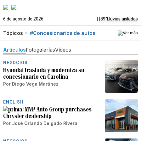
6 de agosto de 2026
89°
Lluvias aisladas
Tópicos
#Concesionarios de autos
Artículos
Fotogalerías
Vídeos
NEGOCIOS
Hyundai traslada y moderniza su
concesionario en Carolina
Por
Diego Vega Martínez
ENGLISH
MVP Auto Group purchases
Chrysler dealership
Por
José Orlando Delgado Rivera