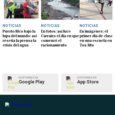
NOTICIAS
NOTICIAS
NOTICIAS
Puerto Rico bajo la
En fotos: así luce
En imágenes: el
lupa del mundo: así
Carraízo el día en que
primer día de clase
reseña la prensa la
comenzó el
en una escuela en
crisis del agua
racionamiento
Toa Alta
DISPONIBLE EN
DISPONIBLE EN
Google Play
App Store