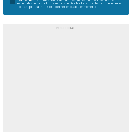
especiales de productos o servicios de GFR Media, sus afiliadas o de terceros.
Podrás optar salirte de los boletines en cualquier momento.
PUBLICIDAD