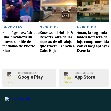
DEPORTES
NEGOCIOS
NEGOCIOS
En imágenes: Adriana
Rosewood Hotels &
Aman, la segunda
Díaz encabeza un
Resorts, otra de las
marca hotelera de
nuevo desfile de
marcas de ultralujo
lujo comprometida
medallas de Puerto
que traerá Esencia a
con el megaproyec
Rico
Cabo Rojo
Esencia
DISPONIBLE EN
DISPONIBLE EN
Google Play
App Store