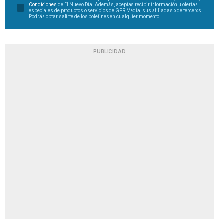
Condiciones
de El Nuevo Día. Además, aceptas recibir información u ofertas
especiales de productos o servicios de GFR Media, sus afiliadas o de terceros.
Podrás optar salirte de los boletines en cualquier momento.
PUBLICIDAD